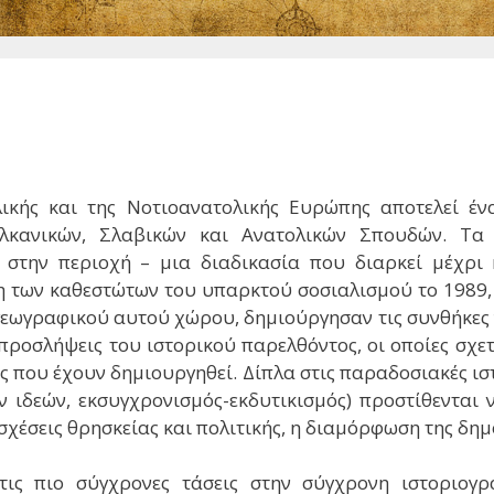
ικής και της Νοτιοανατολικής Ευρώπης αποτελεί έν
κανικών, Σλαβικών και Ανατολικών Σπουδών. Τα ζ
 στην περιοχή – μια διαδικασία που διαρκεί μέχρι 
 των καθεστώτων του υπαρκτού σοσιαλισμού το 1989, α
γεωγραφικού αυτού χώρου, δημιούργησαν τις συνθήκε
ροσλήψεις του ιστορικού παρελθόντος, οι οποίες σχετί
ς που έχουν δημιουργηθεί. Δίπλα στις παραδοσιακές ισ
ν ιδεών, εκσυγχρονισμός-εκδυτικισμός) προστίθενται ν
σχέσεις θρησκείας και πολιτικής, η διαμόρφωση της δημ
ις πιο σύγχρονες τάσεις στην σύγχρονη ιστοριογρα